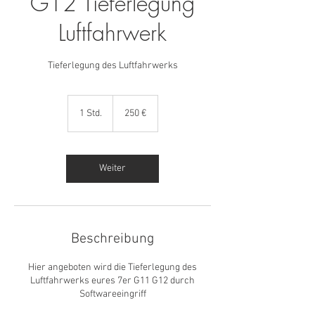
G12 Tieferlegung
Luftfahrwerk
Tieferlegung des Luftfahrwerks
250
Euro
1 Std.
1
250 €
S
t
d
Weiter
Beschreibung
Hier angeboten wird die Tieferlegung des
Luftfahrwerks eures 7er G11 G12 durch
Softwareeingriff