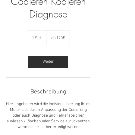
Codieren Kodieren
Diagnose
ab
120€
1 Std.
1
ab 120€
S
t
d
Weiter
Beschreibung
Hier angeboten wird die Individualisierung Ihres
Motorrads durch Anpassung der Codierung
oder auch Diagnose und Fehlerspeicher
auslesen / löschen oder Service zurücksetzen
wenn dieser selber erledigt wurde.