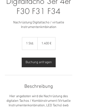
Digitaltacho 3er 4er
F30 F31 F34
Nachrüstung Digitaltacho / virtuelle
Instrumentenkmbination
1.400
Euro
1 Std.
1
1.400 €
S
t
d
Buchung anfragen
Beschreibung
Hier angeboten wird die Nachrüstung des
digitalen Tachos / Kombiinstrument (Virtuelle
Instrumentenkonbination, LED Tacho) 6wb