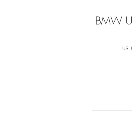
BMW Umr
US J