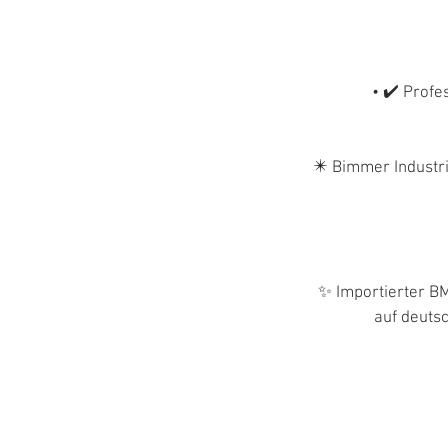
• ✔️ Prof
✴️ Bimmer Industr
✨ Importierter BM
auf deuts