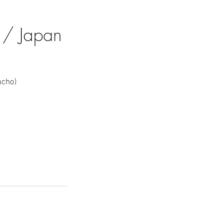
 / Japan
acho)