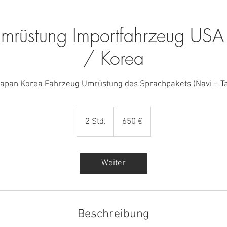
üstung Importfahrzeug USA
/ Korea
apan Korea Fahrzeug Umrüstung des Sprachpakets (Navi + T
650
Euro
2 Std.
2
650 €
S
t
d
Weiter
.
Beschreibung