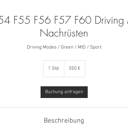
F54 F55 F56 F57 F60 Driving
Nachrüsten
Driving Modes / Green / MID / Sport
550
Euro
1 Std.
1
550 €
S
t
d
Buchung anfragen
Beschreibung