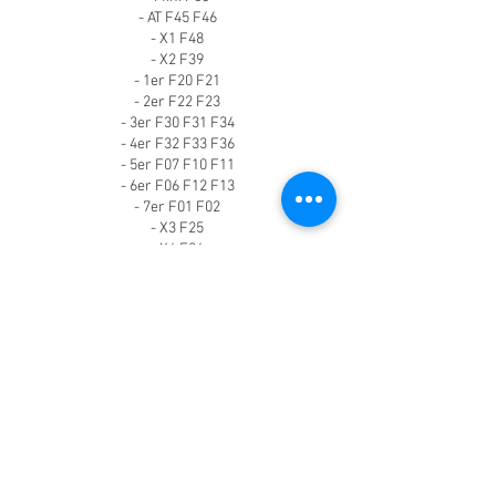
- AT F45 F46
- X1 F48
- X2 F39
- 1er F20 F21
- 2er F22 F23
- 3er F30 F31 F34
- 4er F32 F33 F36
- 5er F07 F10 F11
- 6er F06 F12 F13
- 7er F01 F02
- X3 F25
- X4 F26
- X5 F15
- X6 F16
Diese Nachrüstung ist Updatesicher
Kontaktangaben