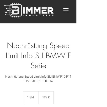
Nachrüstung Speed
Limit Info SLI BMW F
Serie
Nachrüstung Speed Limit Info SLI BMW F10 F11
F15 F20 F31 F30 F16
199
Euro
1 Std.
1
199 €
S
t