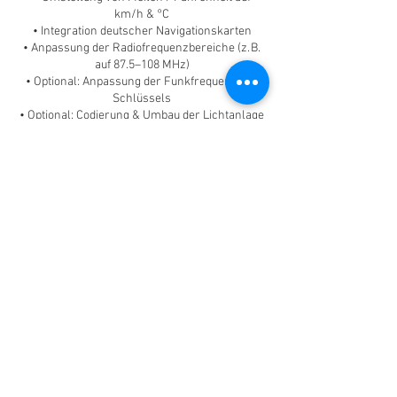
km/h & °C
• Integration deutscher Navigationskarten
• Anpassung der Radiofrequenzbereiche (z. B.
auf 87.5–108 MHz)
• Optional: Anpassung der Funkfrequenz des
Schlüssels
• Optional: Codierung & Umbau der Lichtanlage
gemäß ECE-Vorgaben
• Optional: Datenblatt + TÜV-Abnahme für
deutsche Zulassung
━━━━━━━━━━━━━━━━━━━
Preis
– Abhängig von Fahrzeugmodell und Baujahr
– Individuelles Angebot nach
Fahrgestellnummer möglich