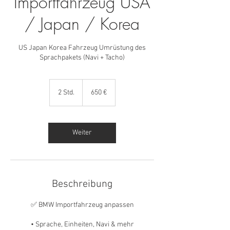
Importfahrzeug USA
/ Japan / Korea
US Japan Korea Fahrzeug Umrüstung des
Sprachpakets (Navi + Tacho)
650
Euro
2 Std.
2
650 €
S
t
d
.
Weiter
Beschreibung
✅ BMW Importfahrzeug anpassen
• Sprache, Einheiten, Navi & mehr